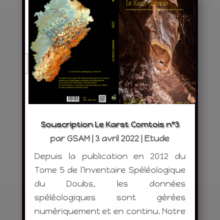
Souscription Le Karst Comtois n°3
par
GSAM
|
3 avril 2022
|
Etude
Depuis la publication en 2012 du
Tome 5 de l’Inventaire Spéléologique
du Doubs, les données
spéléologiques sont gérées
numériquement et en continu. Notre