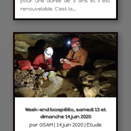
pour une durée de 5 ans et il est
renouvelable. C'est la...
Week-end biospéléo, samedi 13 et
dimanche 14 juin 2020
par
GSAM
|
14 juin 2020
|
Etude