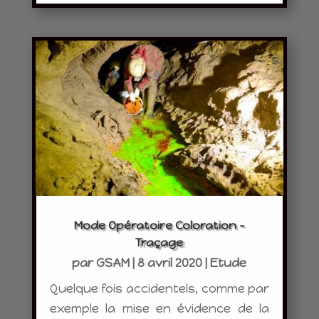
Mode Opératoire Coloration –
Traçage
par
GSAM
|
8 avril 2020
|
Etude
Quelque fois accidentels, comme par
exemple la mise en évidence de la