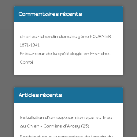
Commentaires récents
charles richardin
dans
Eugène FOURNIER
1871-1941
Précurseur de la spéléologie en Franche-
Comté
Articles récents
Installation d’un capteur sismique au Trou
au Chien – Carrière d’Arcey (25)
Participation aux rencontres de terrain du