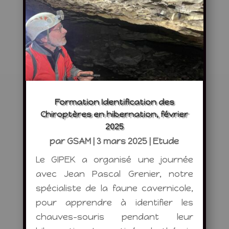
Formation Identification des
Chiroptères en hibernation, février
2025
par
GSAM
|
3 mars 2025
|
Etude
Le GIPEK a organisé une journée
avec Jean Pascal Grenier, notre
spécialiste de la faune cavernicole,
pour apprendre à identifier les
chauves-souris pendant leur