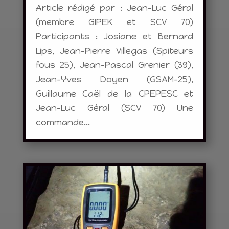
Article rédigé par : Jean-Luc Géral
(membre GIPEK et SCV 70)
Participants : Josiane et Bernard
Lips, Jean-Pierre Villegas (Spiteurs
fous 25), Jean-Pascal Grenier (39),
Jean-Yves Doyen (GSAM-25),
Guillaume Caël de la CPEPESC et
Jean-Luc Géral (SCV 70) Une
commande...