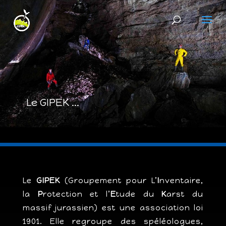
Le GIPEK ...
Le
GIPEK
(Groupement pour L’
I
nventaire,
la
P
rotection et l’
E
tude du
K
arst du
massif jurassien) est une association loi
1901. Elle regroupe des spéléologues,