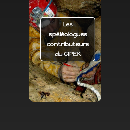
Les
spéléologues
contributeurs
du GIPEK