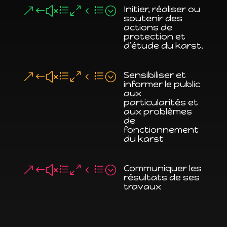
Initier, réaliser ou
&#xe04e;
soutenir des
actions de
protection et
d’étude du karst.
Sensibiliser et
&#xe04e;
informer le public
aux
particularités et
aux problèmes
de
fonctionnement
du karst
Communiquer les
&#xe04e;
résultats de ses
travaux