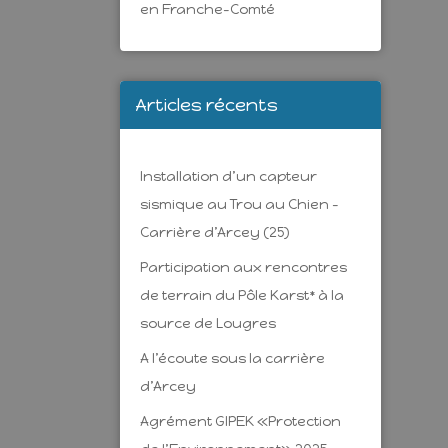
en Franche-Comté
Articles récents
Installation d’un capteur
sismique au Trou au Chien –
Carrière d’Arcey (25)
Participation aux rencontres
de terrain du Pôle Karst* à la
source de Lougres
A l’écoute sous la carrière
d’Arcey
Agrément GIPEK «Protection