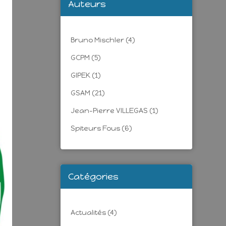
Auteurs
Bruno Mischler
(4)
GCPM
(5)
GIPEK
(1)
GSAM
(21)
Jean-Pierre VILLEGAS
(1)
Spiteurs Fous
(6)
Catégories
Actualités
(4)