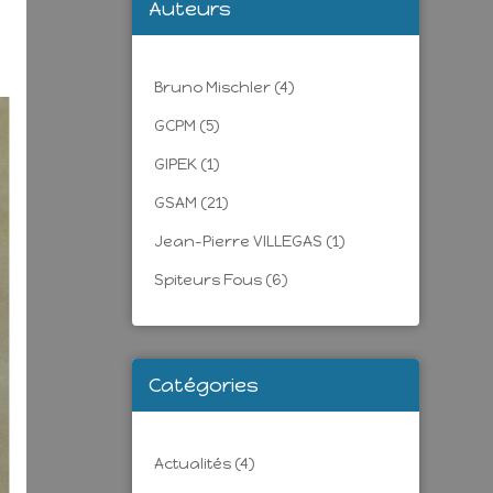
Auteurs
Bruno Mischler
(4)
GCPM
(5)
GIPEK
(1)
GSAM
(21)
Jean-Pierre VILLEGAS
(1)
Spiteurs Fous
(6)
Catégories
Actualités
(4)