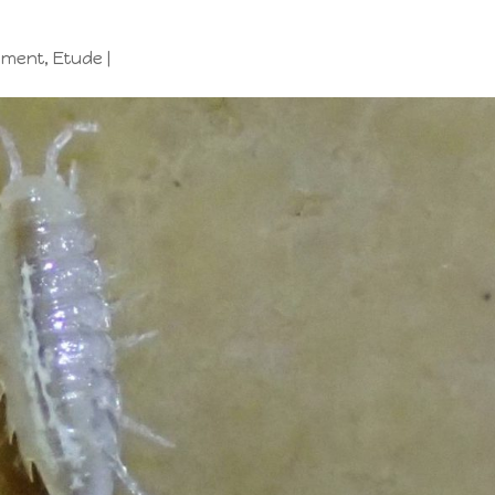
ement
,
Etude
|