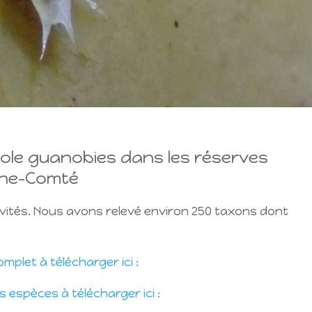
cole guanobies dans les réserves
che-Comté
vités. Nous avons relevé environ 250 taxons dont
mplet à télécharger ici :
 espèces à télécharger ici :