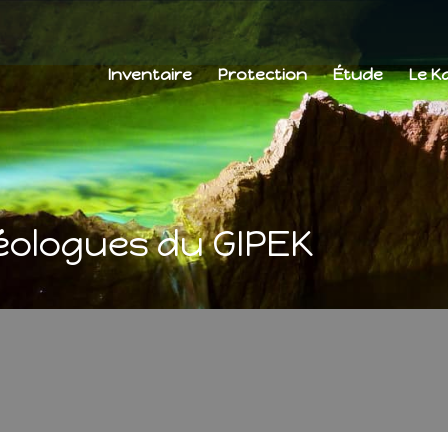
Inventaire
Protection
Étude
Le K
léologues du GIPEK