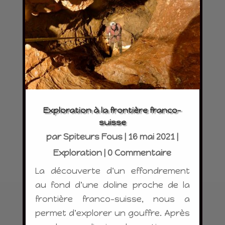
Exploration à la frontière franco-
suisse
par
Spiteurs Fous
|
16 mai 2021
|
Exploration
| 0 Commentaire
La découverte d'un effondrement
au fond d'une doline proche de la
frontière franco-suisse, nous a
permet d'explorer un gouffre. Après