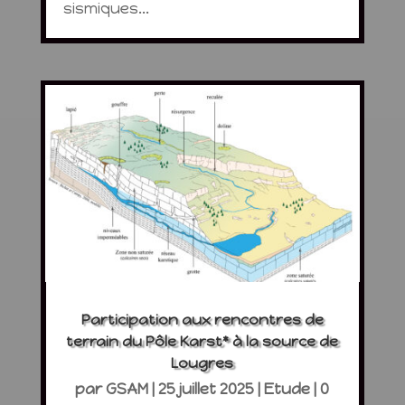
sismiques...
Participation aux rencontres de
terrain du Pôle Karst* à la source de
Lougres
par
GSAM
|
25 juillet 2025
|
Etude
| 0