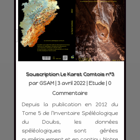
Souscription Le Karst Comtois n°3
par
GSAM
|
3 avril 2022
|
Etude
| 0
Commentaire
Depuis la publication en 2012 du
Tome 5 de l’Inventaire Spéléologique
du Doubs, les données
spéléologiques sont gérées
numériquement et en continu. Notre