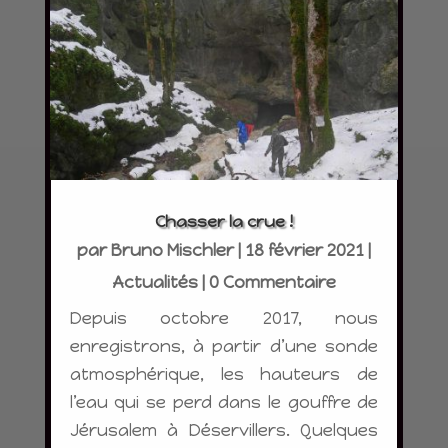
Chasser la crue !
par
Bruno Mischler
|
18 février 2021
|
Actualités
| 0 Commentaire
Depuis octobre 2017, nous
enregistrons, à partir d’une sonde
atmosphérique, les hauteurs de
l’eau qui se perd dans le gouffre de
Jérusalem à Déservillers. Quelques